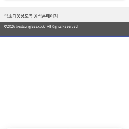
엑소디움상도역 공식홈페이지
©2026 bestsunglass.co.kr All Rights Reserved.
열
기