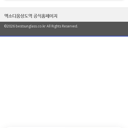
엑소디움상도역 공식홈페이지
©2026 bestsunglass.co.kr All Rights Reserved.
열
기