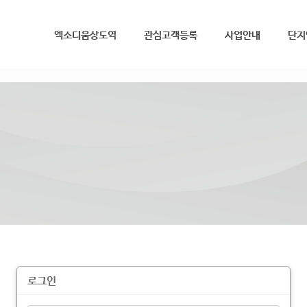
메뉴 건너뛰기
엑소디움상도역
관심고객등록
사업안내
단지
로그인