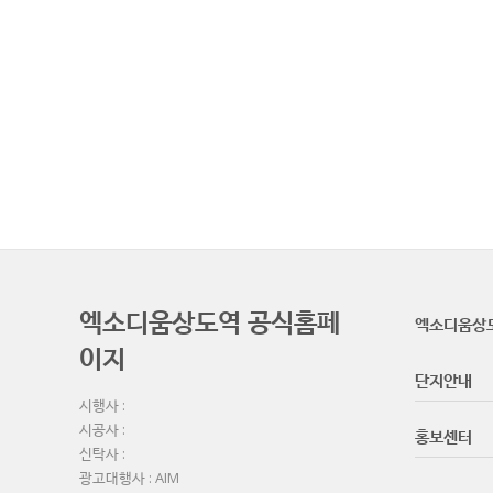
엑소디움상도역 공식홈페
엑소디움상
이지
단지안내
시행사 :
시공사 :
홍보센터
신탁사 :
광고대행사 : AIM