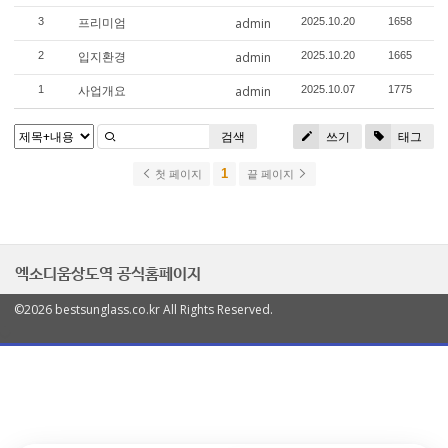
프리미엄
3
admin
2025.10.20
1658
입지환경
2
admin
2025.10.20
1665
사업개요
1
admin
2025.10.07
1775
검색
쓰기
태그
1
첫 페이지
끝 페이지
엑소디움상도역 공식홈페이지
©2026 bestsunglass.co.kr All Rights Reserved.
열
기