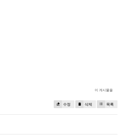
이 게시물을
수정
삭제
목록