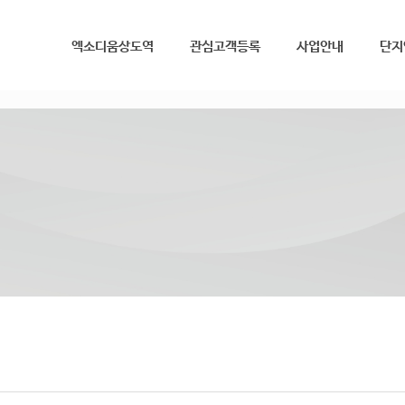
메뉴 건너뛰기
엑소디움상도역
관심고객등록
사업안내
단지