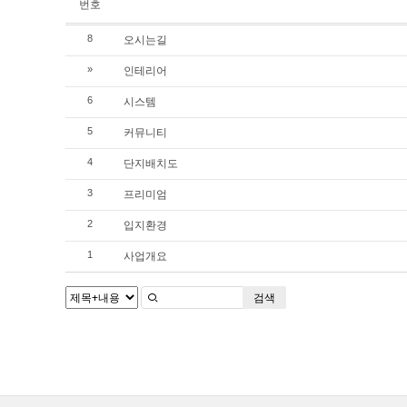
번호
오시는길
8
인테리어
»
시스템
6
커뮤니티
5
단지배치도
4
프리미엄
3
입지환경
2
사업개요
1
검색