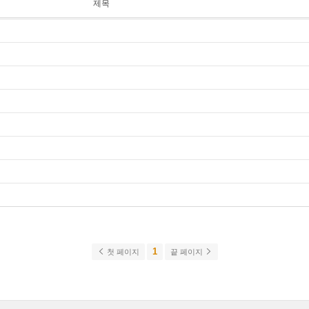
제목
1
첫 페이지
끝 페이지