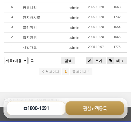
커뮤니티
»
admin
2025.10.20
1668
단지배치도
4
admin
2025.10.20
1732
프리미엄
3
admin
2025.10.20
1654
입지환경
2
admin
2025.10.20
1665
사업개요
1
admin
2025.10.07
1775
검색
쓰기
태그
1
첫 페이지
끝 페이지
엑소디움상도역 공식홈페이지
☎1800-1691
관심고객등록
©2026 bestsunglass.co.kr All Rights Reserved.
열
기