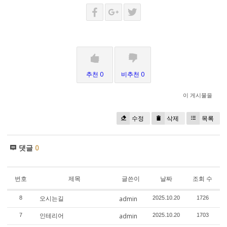
추천 0
비추천 0
이 게시물을
수정
삭제
목록
댓글
0
번호
제목
글쓴이
날짜
조회 수
오시는길
8
admin
2025.10.20
1726
인테리어
7
admin
2025.10.20
1703